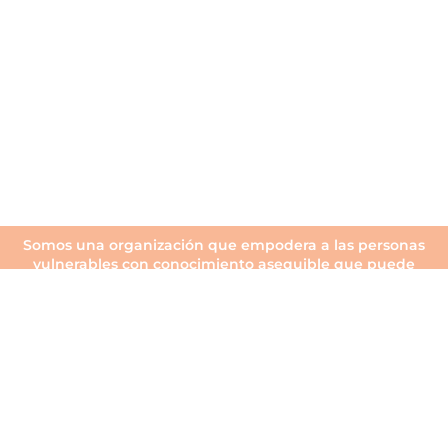
Somos una organización que empodera a las personas
vulnerables con conocimiento asequible que puede
cambiar sus vidas.
Nuestro impacto